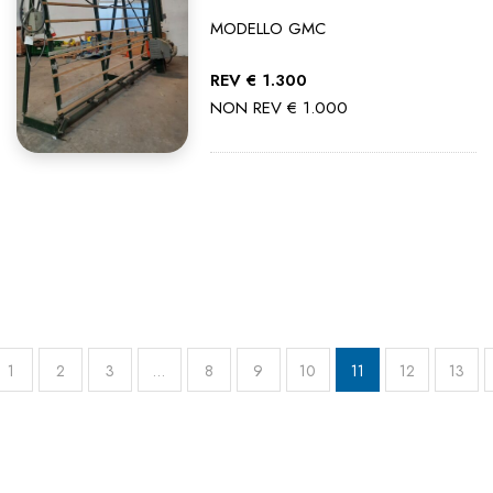
MODELLO GMC
REV € 1.300
NON REV € 1.000
1
2
3
…
8
9
10
11
12
13